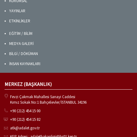
KURUMSAL
YAYINLAR
ETKİNLİKLER
EĞİTİM / BİLİM
MEDYA GALERİ
BİLGİ / DÖKÜMAN
İNSAN KAYNAKLARI
MERKEZ (BAŞKANLIK)
Fevzi Çakmak Mahallesi Sanayi Caddesi
Kımız Sokak No:1 Bahçelievler/İSTANBUL 34196
+90 (212) 454 15 00
+90 (212) 454 15 82
atk@adalet.gov.tr
KEP Adresi : adaletbakanligi@hs01.kep.tr