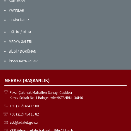
KURUMSAL
YAYINLAR
ETKİNLİKLER
EĞİTİM / BİLİM
MEDYA GALERİ
BİLGİ / DÖKÜMAN
İNSAN KAYNAKLARI
MERKEZ (BAŞKANLIK)
Fevzi Çakmak Mahallesi Sanayi Caddesi
Kımız Sokak No:1 Bahçelievler/İSTANBUL 34196
+90 (212) 454 15 00
+90 (212) 454 15 82
atk@adalet.gov.tr
KEP Adresi : adaletbakanligi@hs01.kep.tr