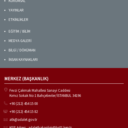
KURUMSAL
YAYINLAR
ETKİNLİKLER
EĞİTİM / BİLİM
MEDYA GALERİ
BİLGİ / DÖKÜMAN
İNSAN KAYNAKLARI
MERKEZ (BAŞKANLIK)
Fevzi Çakmak Mahallesi Sanayi Caddesi
Kımız Sokak No:1 Bahçelievler/İSTANBUL 34196
+90 (212) 454 15 00
+90 (212) 454 15 82
atk@adalet.gov.tr
KEP Adresi : adaletbakanligi@hs01.kep.tr