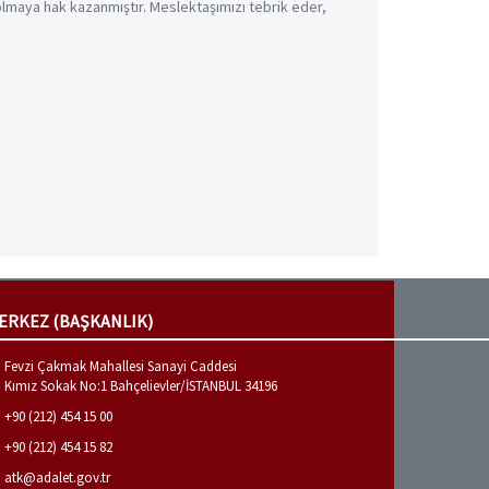
olmaya hak kazanmıştır. Meslektaşımızı tebrik eder,
ERKEZ (BAŞKANLIK)
Fevzi Çakmak Mahallesi Sanayi Caddesi
Kımız Sokak No:1 Bahçelievler/İSTANBUL 34196
+90 (212) 454 15 00
+90 (212) 454 15 82
atk@adalet.gov.tr