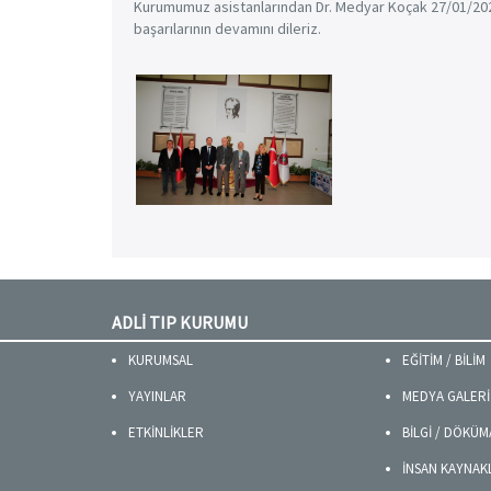
Kurumumuz asistanlarından Dr. Medyar Koçak 27/01/2023 
başarılarının devamını dileriz.
ADLİ TIP KURUMU
KURUMSAL
EĞİTİM / BİLİM
YAYINLAR
MEDYA GALERİ
ETKİNLİKLER
BİLGİ / DÖKÜ
İNSAN KAYNAK