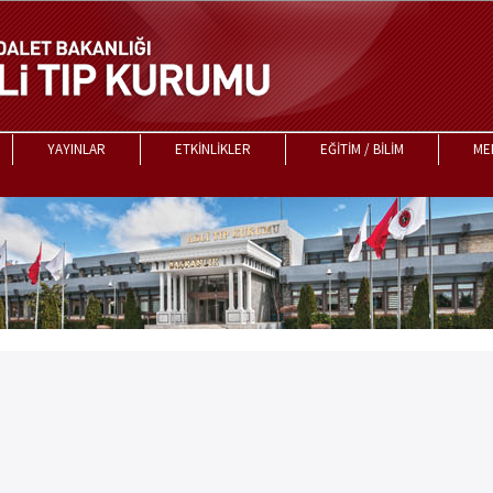
YAYINLAR
ETKİNLİKLER
EĞİTİM / BİLİM
ME