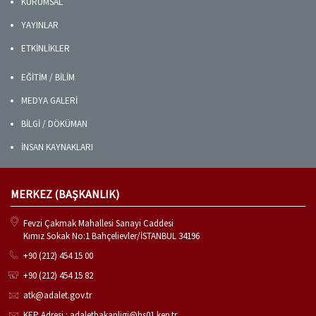
KURUMSAL
YAYINLAR
ETKİNLİKLER
EĞİTİM / BİLİM
MEDYA GALERİ
BİLGİ / DÖKÜMAN
İNSAN KAYNAKLARI
MERKEZ (BAŞKANLIK)
Fevzi Çakmak Mahallesi Sanayi Caddesi
Kımız Sokak No:1 Bahçelievler/İSTANBUL 34196
+90 (212) 454 15 00
+90 (212) 454 15 82
atk@adalet.gov.tr
KEP Adresi : adaletbakanligi@hs01.kep.tr