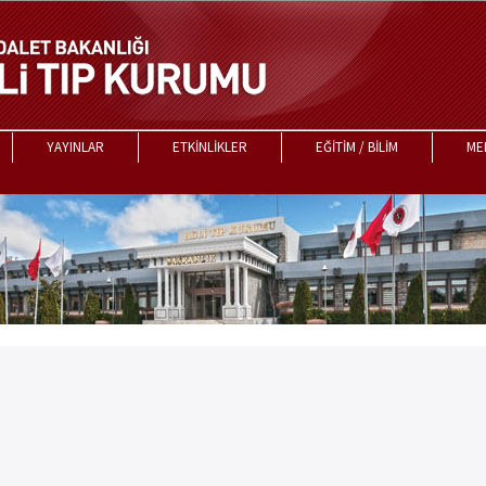
YAYINLAR
ETKİNLİKLER
EĞİTİM / BİLİM
ME