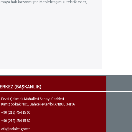
lmaya hak kazanmıştır. Meslektaşımızı tebrik eder,
ERKEZ (BAŞKANLIK)
Fevzi Çakmak Mahallesi Sanayi Caddesi
Kımız Sokak No:1 Bahçelievler/İSTANBUL 34196
+90 (212) 454 15 00
+90 (212) 454 15 82
atk@adalet.gov.tr