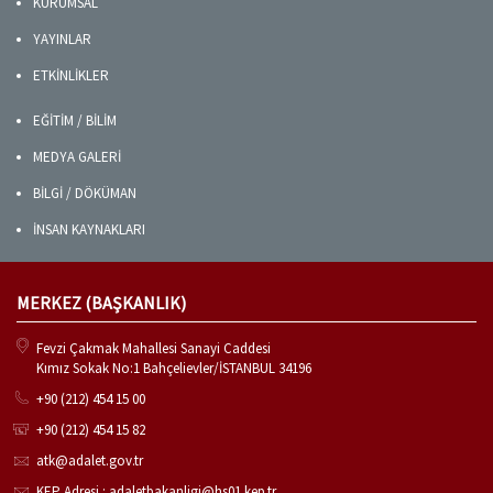
KURUMSAL
YAYINLAR
ETKİNLİKLER
EĞİTİM / BİLİM
MEDYA GALERİ
BİLGİ / DÖKÜMAN
İNSAN KAYNAKLARI
MERKEZ (BAŞKANLIK)
Fevzi Çakmak Mahallesi Sanayi Caddesi
Kımız Sokak No:1 Bahçelievler/İSTANBUL 34196
+90 (212) 454 15 00
+90 (212) 454 15 82
atk@adalet.gov.tr
KEP Adresi : adaletbakanligi@hs01.kep.tr