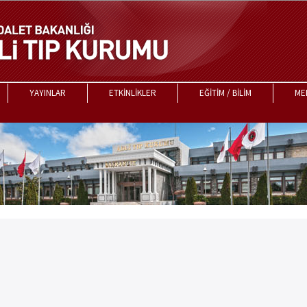
YAYINLAR
ETKİNLİKLER
EĞİTİM / BİLİM
ME