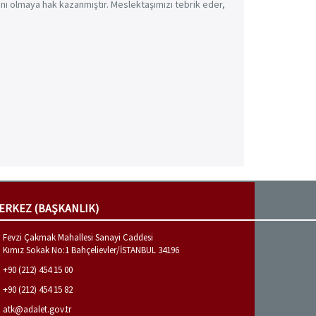
nı olmaya hak kazanmıştır. Meslektaşımızı tebrik eder,
ERKEZ (BAŞKANLIK)
Fevzi Çakmak Mahallesi Sanayi Caddesi
Kımız Sokak No:1 Bahçelievler/İSTANBUL 34196
+90 (212) 454 15 00
+90 (212) 454 15 82
atk@adalet.gov.tr