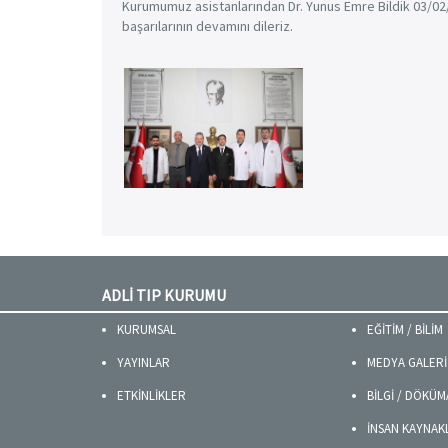
Kurumumuz asistanlarından Dr. Yunus Emre Bildik 03/02/2
başarılarının devamını dileriz.
ADLİ TIP KURUMU
KURUMSAL
EĞİTİM / BİLİM
YAYINLAR
MEDYA GALERİ
ETKİNLİKLER
BİLGİ / DÖKÜ
İNSAN KAYNAK