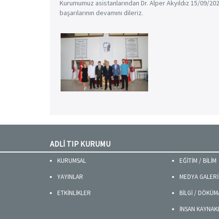
Kurumumuz asistanlarından Dr. Alper Akyıldız 15/09/2025
başarılarının devamını dileriz.
ADLİ TIP KURUMU
KURUMSAL
EĞİTİM / BİLİM
YAYINLAR
MEDYA GALERİ
ETKİNLİKLER
BİLGİ / DÖKÜ
İNSAN KAYNAK