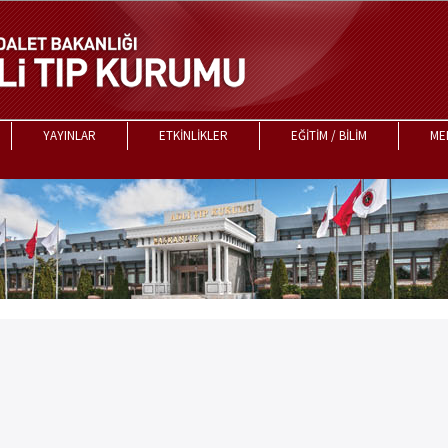
YAYINLAR
ETKİNLİKLER
EĞİTİM / BİLİM
ME