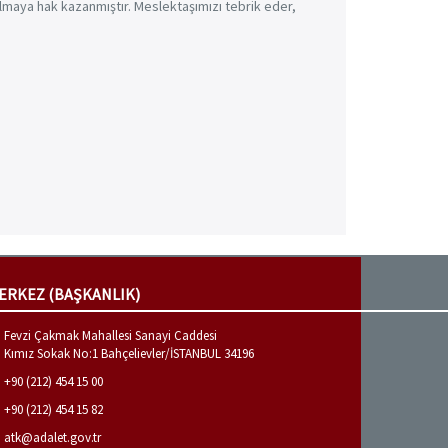
olmaya hak kazanmıştır. Meslektaşımızı tebrik eder,
ERKEZ (BAŞKANLIK)
Fevzi Çakmak Mahallesi Sanayi Caddesi
Kımız Sokak No:1 Bahçelievler/İSTANBUL 34196
+90 (212) 454 15 00
+90 (212) 454 15 82
atk@adalet.gov.tr