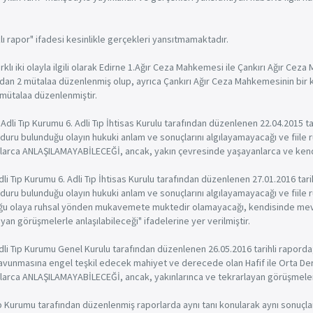
klı rapor" ifadesi kesinlikle gerçekleri yansıtmamaktadır.
klı iki olayla ilgili olarak Edirne 1.Ağır Ceza Mahkemesi ile Çankırı Ağır C
afından 2 mütalaa düzenlenmiş olup, ayrıca Çankırı Ağır Ceza Mahkemesinin bir
 mütalaa düzenlenmiştir.
dli Tıp Kurumu 6. Adli Tıp İhtisas Kurulu tarafından düzenlenen 22.04.2015 ta
ağduru bulunduğu olayın hukuki anlam ve sonuçlarını algılayamayacağı ve fi
arca ANLAŞILAMAYABİLECEĞİ, ancak, yakın çevresinde yaşayanlarca ve kendisini
i Tıp Kurumu 6. Adli Tıp İhtisas Kurulu tarafından düzenlenen 27.01.2016 tari
ağduru bulunduğu olayın hukuki anlam ve sonuçlarını algılayamayacağı ve fi
u olaya ruhsal yönden mukavemete muktedir olamayacağı, kendisinde mevcu
n görüşmelerle anlaşılabileceği" ifadelerine yer verilmiştir.
li Tıp Kurumu Genel Kurulu tarafından düzenlenen 26.05.2016 tarihli rapord
avunmasına engel teşkil edecek mahiyet ve derecede olan Hafif ile Orta Derece
rca ANLAŞILAMAYABİLECEĞİ, ancak, yakınlarınca ve tekrarlayan görüşmelerle a
Tıp Kurumu tarafından düzenlenmiş raporlarda aynı tanı konularak aynı sonuçlar