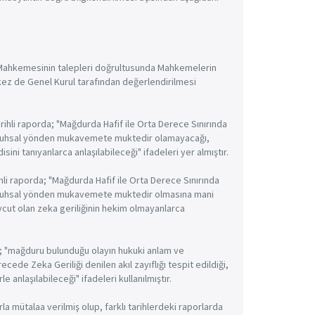
eza Mahkemesinin talepleri doğrultusunda Mahkemelerin
 kez de Genel Kurul tarafından değerlendirilmesi
rihli raporda; "Mağdurda Hafif ile Orta Derece Sınırında
ile ruhsal yönden mukavemete muktedir olamayacağı,
 tanıyanlarca anlaşılabileceği" ifadeleri yer almıştır.
hli raporda; "Mağdurda Hafif ile Orta Derece Sınırında
ile ruhsal yönden mukavemete muktedir olmasına mani
t olan zeka geriliğinin hekim olmayanlarca
a; "mağduru bulunduğu olayın hukuki anlam ve
de Zeka Geriliği denilen akıl zayıflığı tespit edildiği,
nlaşılabileceği" ifadeleri kullanılmıştır.
la mütalaa verilmiş olup, farklı tarihlerdeki raporlarda