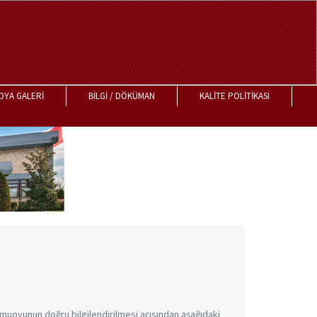
DYA GALERİ
BİLGİ / DÖKÜMAN
KALİTE POLİTİKASI
kamuoyunun doğru bilgilendirilmesi açısından aşağıdaki