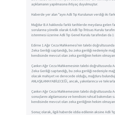
açıklamanın yapılmasına ihtiyaç duyulmuştur.
Haberde yer alan "aynı Adli Tıp Kurulunun verdiği iki far
Mağdur B.A hakkında farklı tarihlerde meydana gelen far
sorularına yönelik olarak 6.Adli Tıp İhtisas Kurulu tar
istenmesi üzerine Adli Tıp Genel Kurulu tarafından da 1
Edirne 1.Ağır Ceza Mahkemesi'nin talebi doğrultusunda A
Zeka Geriliği saptandığı, bu zeka geriliği nedeniyle m
kendisinde mevcut olan zeka geriliğinin hekim olmayanl
Çankırı Ağır Ceza Mahkemesinin talebi doğrultusunda Adl
Zeka Geriliği saptandığı, bu zeka geriliği nedeniyle m
olacak mahiyet ve derecede olduğu, mağduru bulunduğ
ANLAŞILAMAYABİLECEĞİ, ancak, yakınlarınca ve tekrarlaya
Çankırı Ağır Ceza Mahkemesinin talebi doğrultusunda Ad
sonuçlarını algılamasına ve kendisini ruhsal bakımdan s
kendisinde mevcut olan zeka geriliğinin hekim olmayanla
Sonuç olarak, ilgili haberde iddia edilenin aksine Adli 