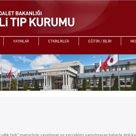
YAYINLAR
ETKİNLİKLER
EĞİTİM / BİLİM
ME
 yıllık fark" manşetiyle yayınlanan ve gerçekleri yansıtmayan haberle ilgili 