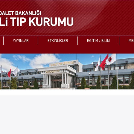
YAYINLAR
ETKİNLİKLER
EĞİTİM / BİLİM
ME