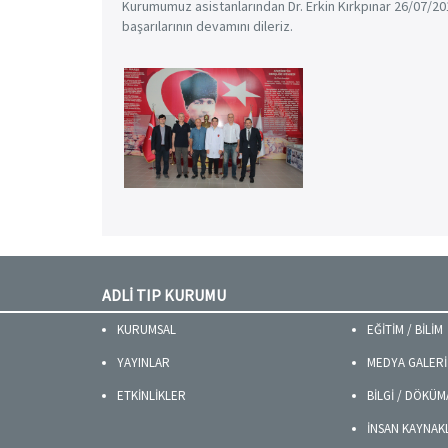
Kurumumuz asistanlarından Dr. Erkin Kırkpınar 26/07/201
başarılarının devamını dileriz.
ADLİ TIP KURUMU
KURUMSAL
EĞİTİM / BİLİM
YAYINLAR
MEDYA GALERİ
ETKİNLİKLER
BİLGİ / DÖKÜ
İNSAN KAYNAK