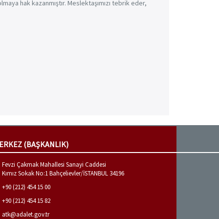
 olmaya hak kazanmıştır. Meslektaşımızı tebrik eder,
ERKEZ (BAŞKANLIK)
Fevzi Çakmak Mahallesi Sanayi Caddesi
Kımız Sokak No:1 Bahçelievler/İSTANBUL 34196
+90 (212) 454 15 00
+90 (212) 454 15 82
atk@adalet.gov.tr