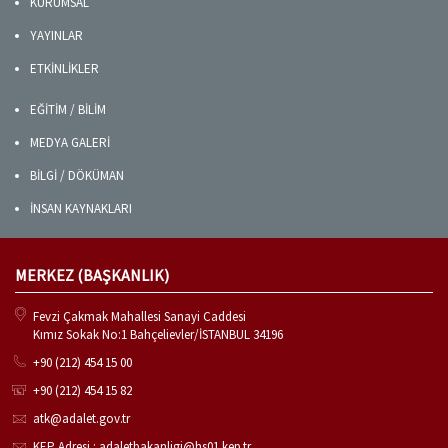
KURUMSAL
YAYINLAR
ETKİNLİKLER
EĞİTİM / BİLİM
MEDYA GALERİ
BİLGİ / DÖKÜMAN
İNSAN KAYNAKLARI
MERKEZ (BAŞKANLIK)
Fevzi Çakmak Mahallesi Sanayi Caddesi
Kımız Sokak No:1 Bahçelievler/İSTANBUL 34196
+90 (212) 454 15 00
+90 (212) 454 15 82
atk@adalet.gov.tr
KEP Adresi : adaletbakanligi@hs01.kep.tr