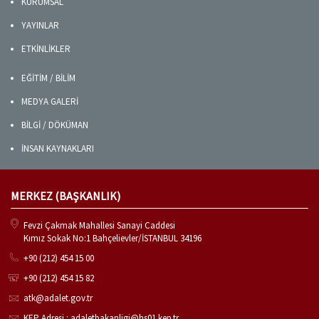
KURUMSAL
YAYINLAR
ETKİNLİKLER
EĞİTİM / BİLİM
MEDYA GALERİ
BİLGİ / DÖKÜMAN
İNSAN KAYNAKLARI
MERKEZ (BAŞKANLIK)
Fevzi Çakmak Mahallesi Sanayi Caddesi
Kımız Sokak No:1 Bahçelievler/İSTANBUL 34196
+90 (212) 454 15 00
+90 (212) 454 15 82
atk@adalet.gov.tr
KEP Adresi : adaletbakanligi@hs01.kep.tr