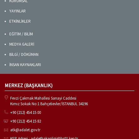
KURUMSAL
YAYINLAR
ETKİNLİKLER
EĞİTİM / BİLİM
MEDYA GALERİ
BİLGİ / DÖKÜMAN
İNSAN KAYNAKLARI
MERKEZ (BAŞKANLIK)
Fevzi Çakmak Mahallesi Sanayi Caddesi
Kımız Sokak No:1 Bahçelievler/İSTANBUL 34196
+90 (212) 454 15 00
+90 (212) 454 15 82
atk@adalet.gov.tr
KEP Adresi : adaletbakanligi@hs01.kep.tr