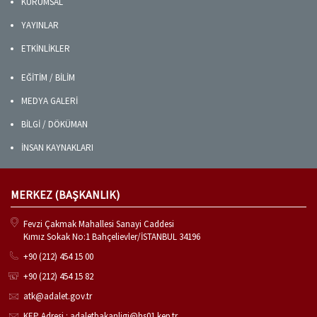
KURUMSAL
YAYINLAR
ETKİNLİKLER
EĞİTİM / BİLİM
MEDYA GALERİ
BİLGİ / DÖKÜMAN
İNSAN KAYNAKLARI
MERKEZ (BAŞKANLIK)
Fevzi Çakmak Mahallesi Sanayi Caddesi
Kımız Sokak No:1 Bahçelievler/İSTANBUL 34196
+90 (212) 454 15 00
+90 (212) 454 15 82
atk@adalet.gov.tr
KEP Adresi : adaletbakanligi@hs01.kep.tr