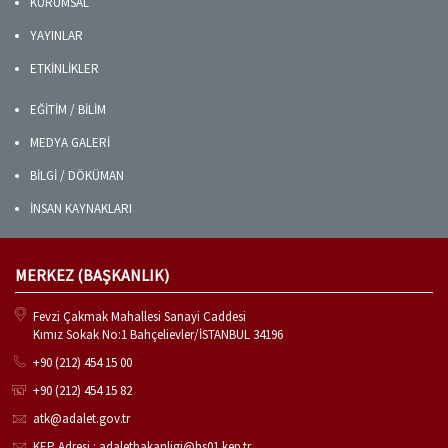
KURUMSAL
YAYINLAR
ETKİNLİKLER
EĞİTİM / BİLİM
MEDYA GALERİ
BİLGİ / DÖKÜMAN
İNSAN KAYNAKLARI
MERKEZ (BAŞKANLIK)
Fevzi Çakmak Mahallesi Sanayi Caddesi
Kımız Sokak No:1 Bahçelievler/İSTANBUL 34196
+90 (212) 454 15 00
+90 (212) 454 15 82
atk@adalet.gov.tr
KEP Adresi : adaletbakanligi@hs01.kep.tr