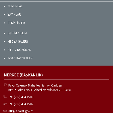
KURUMSAL
YAYINLAR
ETKİNLİKLER
EĞİTİM / BİLİM
MEDYA GALERİ
BİLGİ / DÖKÜMAN
İNSAN KAYNAKLARI
MERKEZ (BAŞKANLIK)
Fevzi Çakmak Mahallesi Sanayi Caddesi
Kımız Sokak No:1 Bahçelievler/İSTANBUL 34196
+90 (212) 454 15 00
+90 (212) 454 15 82
atk@adalet.gov.tr