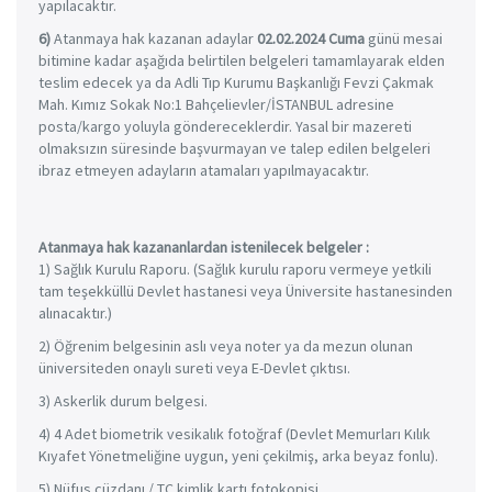
yapılacaktır.
6)
Atanmaya hak kazanan adaylar
02.02.2024 Cuma
günü mesai
bitimine kadar aşağıda belirtilen belgeleri tamamlayarak elden
teslim edecek ya da Adli Tıp Kurumu Başkanlığı Fevzi Çakmak
Mah. Kımız Sokak No:1 Bahçelievler/İSTANBUL adresine
posta/kargo yoluyla göndereceklerdir. Yasal bir mazereti
olmaksızın süresinde başvurmayan ve talep edilen belgeleri
ibraz etmeyen adayların atamaları yapılmayacaktır.
Atanmaya hak kazananlardan istenilecek belgeler :
1) Sağlık Kurulu Raporu. (Sağlık kurulu raporu vermeye yetkili
tam teşekküllü Devlet hastanesi veya Üniversite hastanesinden
alınacaktır.)
2) Öğrenim belgesinin aslı veya noter ya da mezun olunan
üniversiteden onaylı sureti veya E-Devlet çıktısı.
3) Askerlik durum belgesi.
4) 4 Adet biometrik vesikalık fotoğraf (Devlet Memurları Kılık
Kıyafet Yönetmeliğine uygun, yeni çekilmiş, arka beyaz fonlu).
5) Nüfus cüzdanı / TC kimlik kartı fotokopisi.