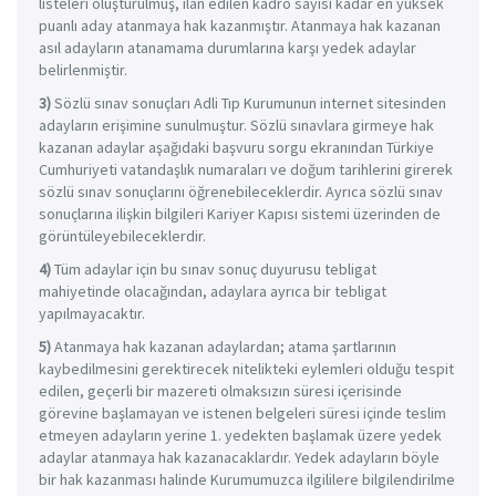
listeleri oluşturulmuş, ilan edilen kadro sayısı kadar en yüksek
puanlı aday atanmaya hak kazanmıştır. Atanmaya hak kazanan
asıl adayların atanamama durumlarına karşı yedek adaylar
belirlenmiştir.
3)
Sözlü sınav sonuçları Adli Tıp Kurumunun internet sitesinden
adayların erişimine sunulmuştur. Sözlü sınavlara girmeye hak
kazanan adaylar aşağıdaki başvuru sorgu ekranından Türkiye
Cumhuriyeti vatandaşlık numaraları ve doğum tarihlerini girerek
sözlü sınav sonuçlarını öğrenebileceklerdir. Ayrıca sözlü sınav
sonuçlarına ilişkin bilgileri Kariyer Kapısı sistemi üzerinden de
görüntüleyebileceklerdir.
4)
Tüm adaylar için bu sınav sonuç duyurusu tebligat
mahiyetinde olacağından, adaylara ayrıca bir tebligat
yapılmayacaktır.
5)
Atanmaya hak kazanan adaylardan; atama şartlarının
kaybedilmesini gerektirecek nitelikteki eylemleri olduğu tespit
edilen, geçerli bir mazereti olmaksızın süresi içerisinde
görevine başlamayan ve istenen belgeleri süresi içinde teslim
etmeyen adayların yerine 1. yedekten başlamak üzere yedek
adaylar atanmaya hak kazanacaklardır. Yedek adayların böyle
bir hak kazanması halinde Kurumumuzca ilgililere bilgilendirilme