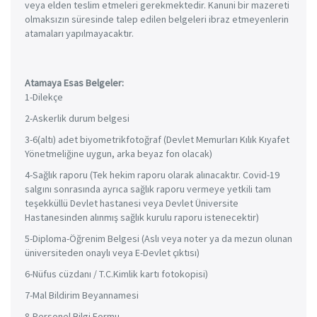
veya elden teslim etmeleri gerekmektedir. Kanuni bir mazereti
olmaksızın süresinde talep edilen belgeleri ibraz etmeyenlerin
atamaları yapılmayacaktır.
Atamaya Esas Belgeler:
1-Dilekçe
2-Askerlik durum belgesi
3-6(altı) adet biyometrikfotoğraf (Devlet Memurları Kılık Kıyafet
Yönetmeliğine uygun, arka beyaz fon olacak)
4-Sağlık raporu (Tek hekim raporu olarak alınacaktır. Covid-19
salgını sonrasında ayrıca sağlık raporu vermeye yetkili tam
teşekküllü Devlet hastanesi veya Devlet Üniversite
Hastanesinden alınmış sağlık kurulu raporu istenecektir)
5-Diploma-Öğrenim Belgesi (Aslı veya noter ya da mezun olunan
üniversiteden onaylı veya E-Devlet çıktısı)
6-Nüfus cüzdanı / T.C.Kimlik kartı fotokopisi)
7-Mal Bildirim Beyannamesi
8-Personel Bilgi Formu