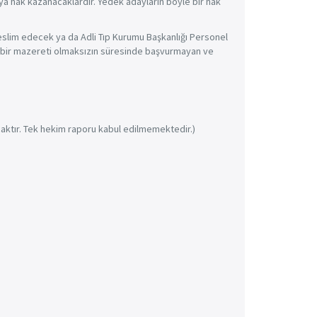
a hak kazanacaklardır. Yedek adayların böyle bir hak
slim edecek ya da Adli Tıp Kurumu Başkanlığı Personel
l bir mazereti olmaksızın süresinde başvurmayan ve
caktır. Tek hekim raporu kabul edilmemektedir.)