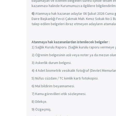
başlamayan ve istenen belgeleri süresi içinde teslim 
kazanması halinde Kurumumuzca ilgililere bilgilendirilme
6)
Atanmaya hak kazanan adaylar 06 Şubat 2026 Cuma gün
Daire Başkanlığı Fevzi Çakmak Mah. Kımız Sokak No:1 B
talep edilen belgeleri ibraz etmeyen adayların atamalar
Atanmaya hak kazananlardan istenilecek belgeler :
1) Sağlık Kurulu Raporu. (Sağlık kurulu raporu vermeye
2) Öğrenim belgesinin aslı veya noter ya da mezun oluna
3) Askerlik durum belgesi.
4) 4 Adet biometrik vesikalık fotoğraf (Devlet Memurları
5) Nüfus cüzdanı / TC kimlik kartı fotokopisi.
6) Mal bildirim beyannamesi.
7) Kamu görevlileri etik sözleşmesi.
8) Dilekçe.
9) Özgeçmiş.