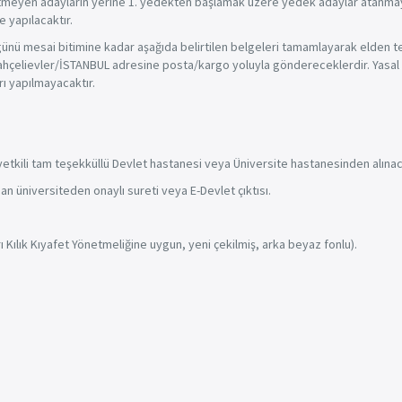
etmeyen adayların yerine 1. yedekten başlamak üzere yedek adaylar atanmay
 yapılacaktır.
ü mesai bitimine kadar aşağıda belirtilen belgeleri tamamlayarak elden te
ahçelievler/İSTANBUL adresine posta/kargo yoluyla göndereceklerdir. Yasa
ı yapılmayacaktır.
 yetkili tam teşekküllü Devlet hastanesi veya Üniversite hastanesinden alına
n üniversiteden onaylı sureti veya E-Devlet çıktısı.
 Kılık Kıyafet Yönetmeliğine uygun, yeni çekilmiş, arka beyaz fonlu).