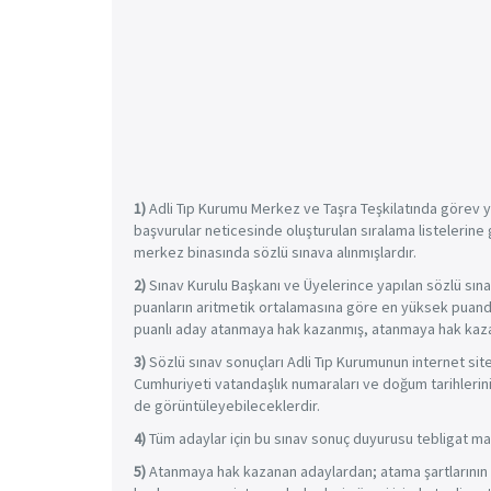
1)
Adli Tıp Kurumu Merkez ve Taşra Teşkilatında görev y
başvurular neticesinde oluşturulan sıralama listelerine
merkez binasında sözlü sınava alınmışlardır.
2)
Sınav Kurulu Başkanı ve Üyelerince yapılan sözlü sına
puanların aritmetik ortalamasına göre en yüksek puandan
puanlı aday atanmaya hak kazanmış, atanmaya hak kazan
3)
Sözlü sınav sonuçları Adli Tıp Kurumunun internet si
Cumhuriyeti vatandaşlık numaraları ve doğum tarihlerini 
de görüntüleyebileceklerdir.
4)
Tüm adaylar için bu sınav sonuç duyurusu tebligat mah
5)
Atanmaya hak kazanan adaylardan; atama şartlarının k