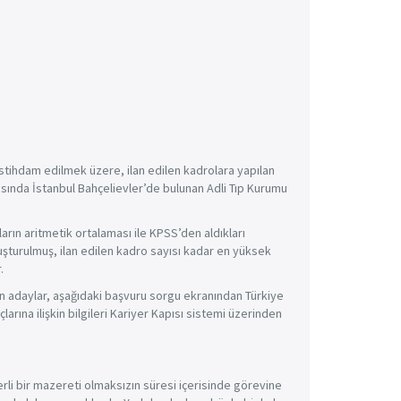
tihdam edilmek üzere, ilan edilen kadrolara yapılan
asında İstanbul Bahçelievler’de bulunan Adli Tıp Kurumu
rın aritmetik ortalaması ile KPSS’den aldıkları
uşturulmuş, ilan edilen kadro sayısı kadar en yüksek
.
an adaylar, aşağıdaki başvuru sorgu ekranından Türkiye
rına ilişkin bilgileri Kariyer Kapısı sistemi üzerinden
li bir mazereti olmaksızın süresi içerisinde görevine