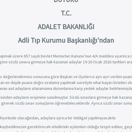
T.C.
ADALET BAKANLIĞI
Adli Tıp Kurumu Başkanlığı’ndan
apmak üzere 657 sayılı Devlet Memurları Kanunu’nun 4/A maddesi uyarınca is
 göre sözlü sınava girmeye hak kazanan adaylar 19-20 Ocak 2026 tarihleri ar
v değerlendirmesi sonucuna göre Başkan ve Üyelerce ayrı ayrı verilen puanla
 en düşük puana doğru sıralama yapılmak suretiyle nihai başarı listeleri ol
an asıl adayların atanamama durumlarına karşı yedek adaylar belirlenmiştir
tesinden adayların erişimine sunulmuştur. Sözlü sınavlara girmeye hak kazan
girerek sözlü sınav sonuçlarını öğrenebileceklerdir. Ayrıca sözlü sınav sonuçla
iyetinde olacağından, adaylara ayrıca bir tebligat yapılmayacaktır.
aybedilmesini gerektirecek nitelikteki eylemleri olduğu tespit edilen, geçer