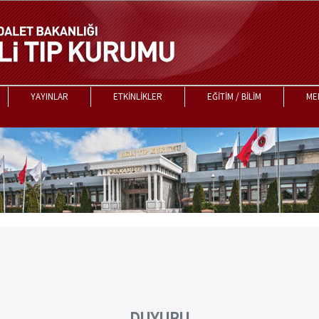
YAYINLAR
ETKİNLİKLER
EĞİTİM / BİLİM
ME
DUYURU