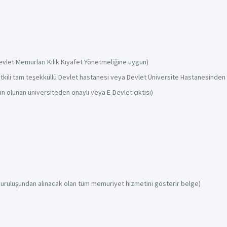
evlet Memurları Kılık Kıyafet Yönetmeliğine uygun)
tkili tam teşekküllü Devlet hastanesi veya Devlet Üniversite Hastanesinden a
 olunan üniversiteden onaylı veya E-Devlet çıktısı)
ruluşundan alınacak olan tüm memuriyet hizmetini gösterir belge)