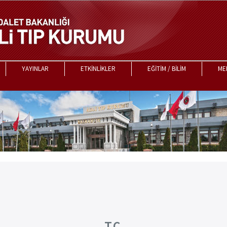
YAYINLAR
ETKİNLİKLER
EĞİTİM / BİLİM
ME
T.C.