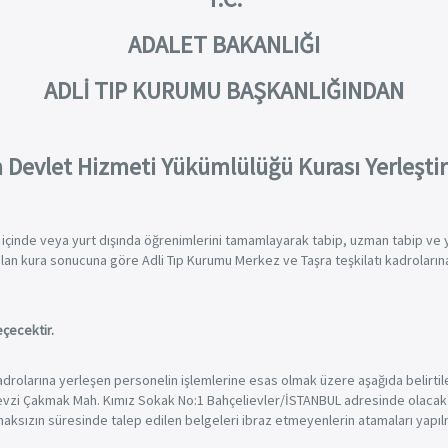
ADALET BAKANLIĞI
ADLİ TIP KURUMU BAŞKANLIĞINDAN
Devlet Hizmeti Yükümlülüğü Kurası Yerleşt
t içinde veya yurt dışında öğrenimlerini tamamlayarak tabip, uzman tabip ve 
lan kura sonucuna göre Adli Tıp Kurumu Merkez ve Taşra teşkilatı kadrolarına
eçecektir.
olarına yerleşen personelin işlemlerine esas olmak üzere aşağıda belirtilen
ı Fevzi Çakmak Mah. Kımız Sokak No:1 Bahçelievler/İSTANBUL adresinde olaca
aksızın süresinde talep edilen belgeleri ibraz etmeyenlerin atamaları yapıl