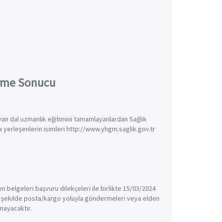
irme Sonucu
yan dal uzmanlık eğitimini tamamlayanlardan Sağlık
 yerleşenlerin isimleri http://www.yhgm.saglik.gov.tr
 belgeleri başvuru dilekçeleri ile birlikte 15/03/2024
k şekilde posta/kargo yoluyla göndermeleri veya elden
mayacaktır.