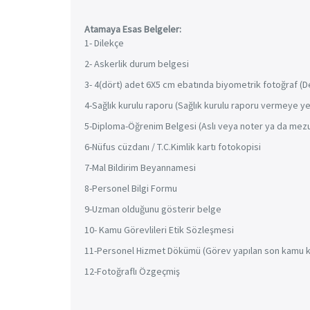
Atamaya Esas Belgeler:
1- Dilekçe
2- Askerlik durum belgesi
3- 4(dört) adet 6X5 cm ebatında biyometrik fotoğraf (D
4-Sağlık kurulu raporu (Sağlık kurulu raporu vermeye ye
5-Diploma-Öğrenim Belgesi (Aslı veya noter ya da mezun
6-Nüfus cüzdanı / T.C.Kimlik kartı fotokopisi
7-Mal Bildirim Beyannamesi
8-Personel Bilgi Formu
9-Uzman olduğunu gösterir belge
10- Kamu Görevlileri Etik Sözleşmesi
11-Personel Hizmet Dökümü (Görev yapılan son kamu ku
12-Fotoğraflı Özgeçmiş