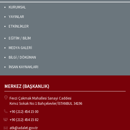
KURUMSAL
YAYINLAR
ETKİNLİKLER
EĞİTİM / BİLİM
MEDYA GALERİ
BİLGİ / DÖKÜMAN
İNSAN KAYNAKLARI
MERKEZ (BAŞKANLIK)
Fevzi Çakmak Mahallesi Sanayi Caddesi
Kımız Sokak No:1 Bahçelievler/İSTANBUL 34196
+90 (212) 454 15 00
+90 (212) 454 15 82
atk@adalet.gov.tr