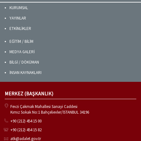
KURUMSAL
YAYINLAR
ETKİNLİKLER
EĞİTİM / BİLİM
MEDYA GALERİ
BİLGİ / DÖKÜMAN
İNSAN KAYNAKLARI
MERKEZ (BAŞKANLIK)
Fevzi Çakmak Mahallesi Sanayi Caddesi
Kımız Sokak No:1 Bahçelievler/İSTANBUL 34196
+90 (212) 454 15 00
+90 (212) 454 15 82
atk@adalet.gov.tr