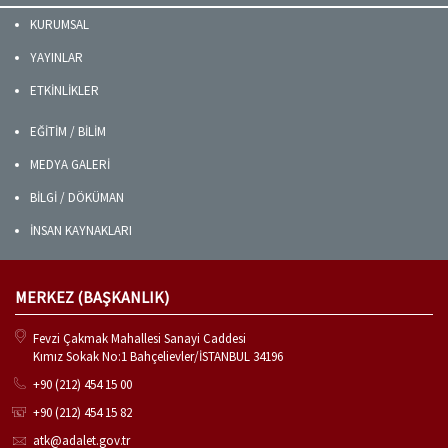
KURUMSAL
YAYINLAR
ETKİNLİKLER
EĞİTİM / BİLİM
MEDYA GALERİ
BİLGİ / DÖKÜMAN
İNSAN KAYNAKLARI
MERKEZ (BAŞKANLIK)
Fevzi Çakmak Mahallesi Sanayi Caddesi
Kımız Sokak No:1 Bahçelievler/İSTANBUL 34196
+90 (212) 454 15 00
+90 (212) 454 15 82
atk@adalet.gov.tr